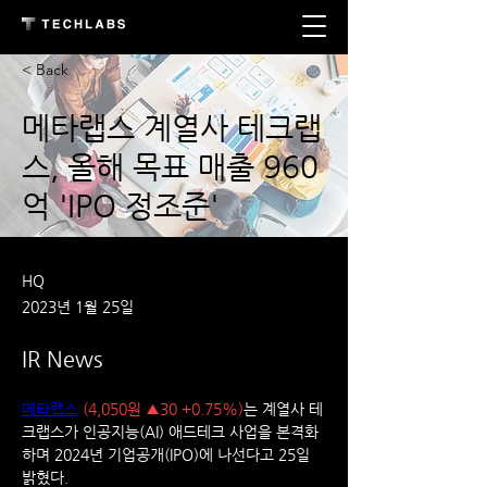
< Back
메타랩스 계열사 테크랩
스, 올해 목표 매출 960
억 'IPO 정조준'
HQ
2023년 1월 25일
IR News
메타랩스
(4,050원 ▲30 +0.75%)
는 계열사 테
크랩스가 인공지능(AI) 애드테크 사업을 본격화
하며 2024년 기업공개(IPO)에 나선다고 25일 
밝혔다.